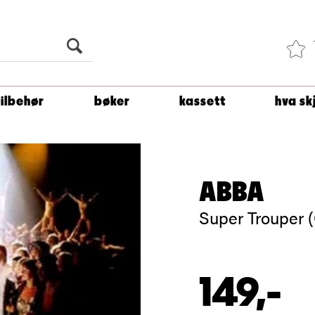
Du er
1 500
kroner unna å få fri frakt!
tilbehør
bøker
kassett
hva sk
ABBA
Super Trouper 
149,-