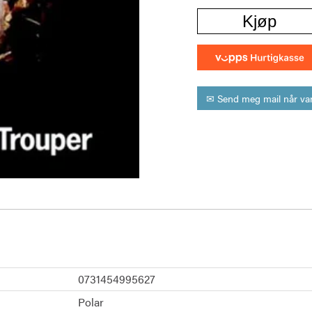
Kjøp
✉ Send meg mail når var
0731454995627
Polar