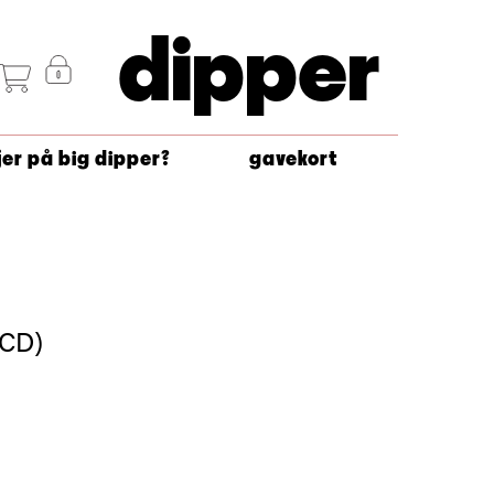
dipper
jer på big dipper?
gavekort
(CD)