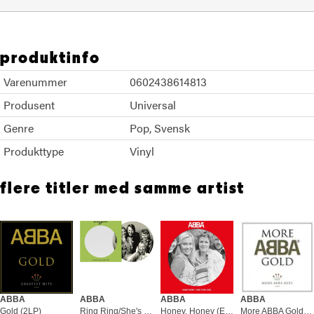
produktinfo
Varenummer
0602438614813
Produsent
Universal
Genre
Pop
Svensk
Produkttype
Vinyl
flere titler med samme artist
ABBA
ABBA
ABBA
ABBA
Gold (2LP)
Ring Ring/She's My Kind Of… - LTD (7")
Honey, Honey (English)/King… - LTD (7")
More ABBA Gold (CD)