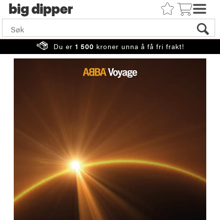
big
Du er
1 500
kroner unna å få fri frakt!