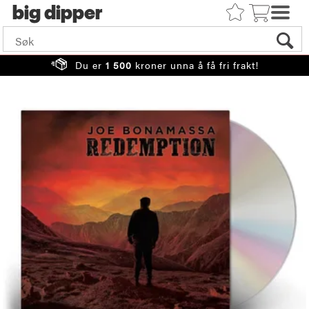
big
Du er
1 500
kroner unna å få fri frakt!