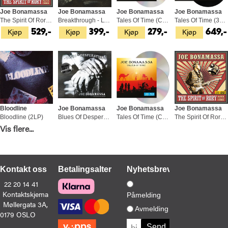
Joe Bonamassa
Joe Bonamassa
Joe Bonamassa
Joe Bonamassa
The Spirit Of Rory (2LP)
Breakthrough - LTD (LP)
Tales Of Time (CD+DVD)
Tales Of Time (3LP)
Kjøp
Kjøp
Kjøp
Kjøp
529,-
399,-
279,-
649,-
Bloodline
Joe Bonamassa
Joe Bonamassa
Joe Bonamassa
Bloodline (2LP)
Blues Of Desperation - DLX (CD)
Tales Of Time (CD+BD)
The Spirit Of Rory (CD+DVD)
Vis flere...
Kjøp
Kjøp
Kjøp
Kjøp
529,-
199,-
279,-
279,-
Kontakt oss
Betalingsalternativer
Nyhetsbrev
22 20 14 41
Kontaktskjema
Påmelding
Møllergata 3A,
Joe Bonamassa
Joe Bonamassa
Joe Bonamassa
Joe Bonamassa
Avmelding
0179 OSLO
Dust Bowl - LTD (2LP)
Royal Tea - LTD (2LP)
Driving Towards The Daylight - LTD (2LP)
Live At The Hollywood Bowl (CD+BD)
Kjøp
Kjøp
Kjøp
Kjøp
529,-
529,-
529,-
279,-