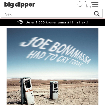
big
Du er
1 500
kroner unna å få fri frakt!