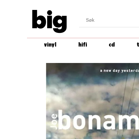
big
vinyl
hifi
cd