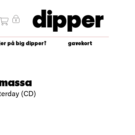
dipper
jer på big dipper?
gavekort
amassa
terday (CD)