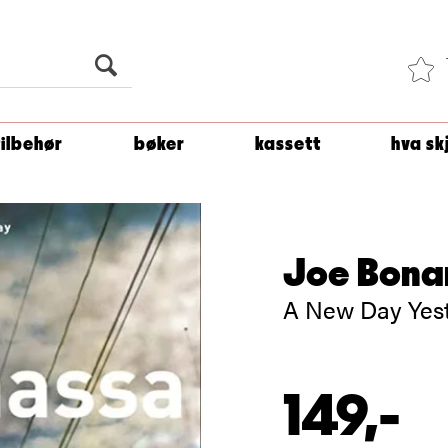
Du er
1 500
kroner unna å få fri frakt!
tilbehør
bøker
kassett
hva sk
Joe Bon
A New Day Yes
149,-