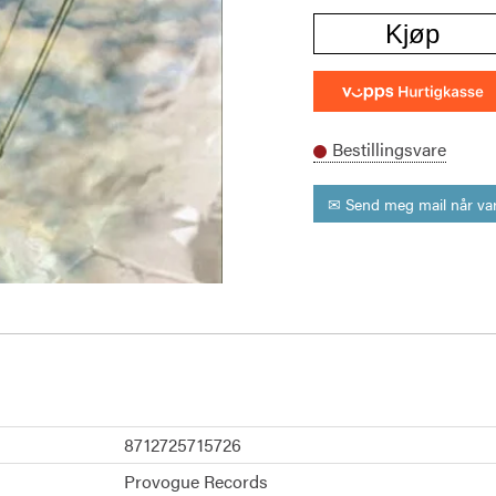
Kjøp
Bestillingsvare
✉ Send meg mail når var
8712725715726
Provogue Records