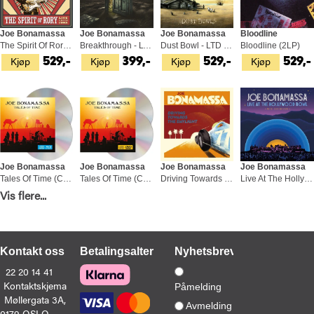
Joe Bonamassa
Joe Bonamassa
Joe Bonamassa
Bloodline
The Spirit Of Rory (2LP)
Breakthrough - LTD (LP)
Dust Bowl - LTD (2LP)
Bloodline (2LP)
Kjøp
Kjøp
Kjøp
Kjøp
529,-
399,-
529,-
529,-
Joe Bonamassa
Joe Bonamassa
Joe Bonamassa
Joe Bonamassa
Tales Of Time (CD+BD)
Tales Of Time (CD+DVD)
Driving Towards The Daylight - LTD (2LP)
Live At The Hollywood Bowl (CD+DVD)
Vis flere...
Kjøp
Kjøp
Kjøp
Kjøp
279,-
279,-
529,-
279,-
Kontakt oss
Betalingsalternativer
Nyhetsbrev
22 20 14 41
Kontaktskjema
Påmelding
Møllergata 3A,
Joe Bonamassa
Joe Bonamassa
Joe Bonamassa
Joe Bonamassa
Avmelding
0179 OSLO
Royal Tea - LTD (2LP)
Breakthrough (CD)
Tales Of Time (3LP)
Blues Of Desperation - DLX (CD)