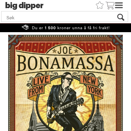
big
Du er
1 500
kroner unna å få fri frakt!