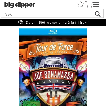
big
Du er
1 500
kroner unna å få fri frakt!