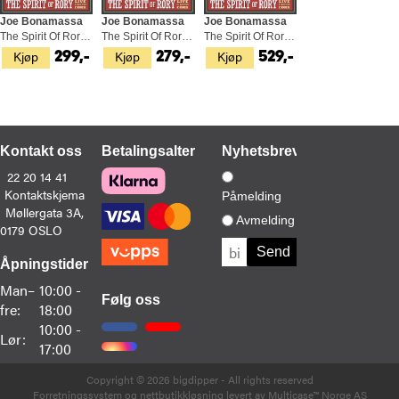
Joe Bonamassa
Joe Bonamassa
Joe Bonamassa
The Spirit Of Rory (CD+BD)
The Spirit Of Rory (CD+DVD)
The Spirit Of Rory (2LP)
Kjøp
Kjøp
Kjøp
299,-
279,-
529,-
Kontakt oss
Betalingsalternativer
Nyhetsbrev
22 20 14 41
Kontaktskjema
Påmelding
Møllergata 3A,
Avmelding
0179 OSLO
Åpningstider
Man–
10:00 -
Følg oss
fre:
18:00
10:00 -
Lør:
17:00
Copyright © 2026 bigdipper - All rights reserved
Forretningssystem
og
nettbutikkløsning
levert av
Multicase™ Norge AS