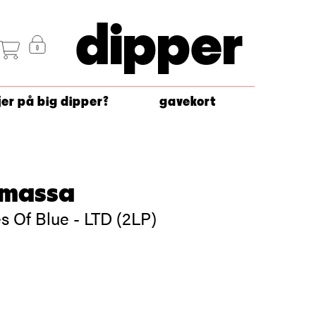
dipper
jer på big dipper?
gavekort
amassa
s Of Blue - LTD (2LP)