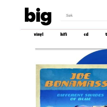
big
vinyl
hifi
cd