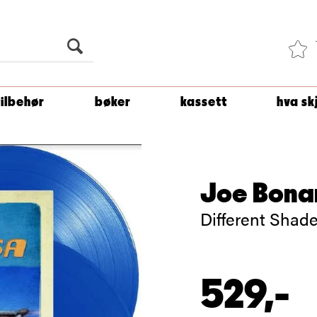
Du er
1 500
kroner unna å få fri frakt!
tilbehør
bøker
kassett
hva sk
Joe Bon
Different Shade
529,-