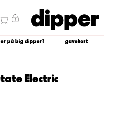
dipper
jer på big dipper?
gavekort
tate Electric