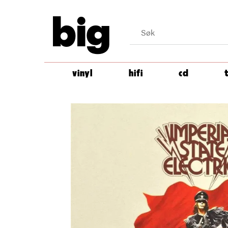
big
vinyl
hifi
cd