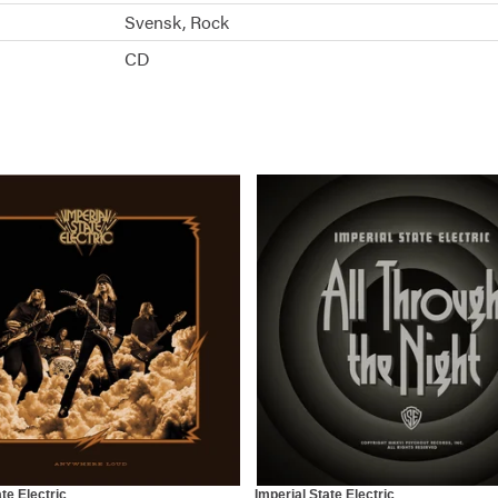
Svensk
Rock
CD
te Electric
Imperial State Electric