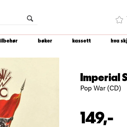
Du er
1 500
kroner unna å få fri frakt!
tilbehør
bøker
kassett
hva sk
Imperial S
Pop War (CD)
149,-