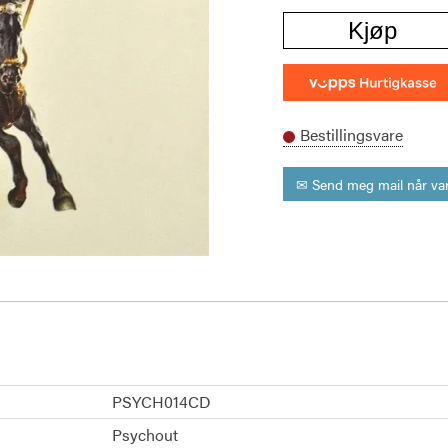
Kjøp
Bestillingsvare
✉ Send meg mail når var
PSYCH014CD
Psychout