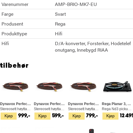
Varenummer
AMP-BRIO-MK7-EU
Farge
Svart
Produsent
Rega
Produkttype
Hifi
Hifi
D/A-konverter
Forsterker
Hodetelef
onutgang
Innebygd RIAA
tilbehør
Dynavox Perfect Sound Flex, 2x5 M
Dynavox Perfect Sound Flex, 2x2 M
Dynavox Perfect Sound Flex, 2x3 M
Rega Planar 3, Platespiller
Stereosett høyttalerkabel, bananplugger
Stereosett høyttalerkabel, bananplugger
Stereosett høyttalerkabel, bananplugger
Rega Nd3 pickup, RB330 arm, svart
Kjøp
Kjøp
Kjøp
Kjøp
999,-
599,-
799,-
12 49