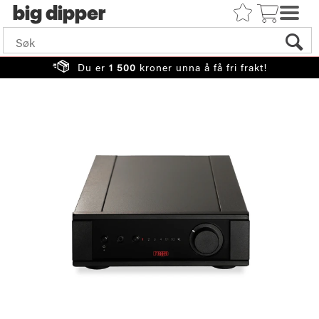
big
Du er
1 500
kroner unna å få fri frakt!