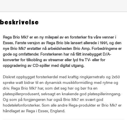
beskrivelse
Rega Brio Mk7 er en ny milepæl av en forsterker fra våre venner i
Essex. Første versjon av Rega Brio ble lansert allerede i 1991, og den
nye Brio Mk7 erstatter nå arbeidshesten Brio Amp. Forbedringene er
gode og omfattende: Forsterkeren har nå fått innebygget D/A-
konverter for tilkobling av streamer eller lyd fra TV- eller for
oppgradering av CD-spiller med digital utgang.
Diskret oppbygget forsterkerdel med kraftig ringkjernetrafo og 2x50
spreke watt bidrar til en dynamisk musikkformidling med rytme og
driv. Rega Brio Mk7 har, som det seg hør og bør fra en
platespillerprodusent, selvsagt en knakende god platespillerinngang.
Og som på forgjengeren har også Brio Mk7 en svært god
hodetelefonforsterker. Som alle andre Rega-produkter er Brio Mk7 er
håndlaget av Rega i Essex, England.