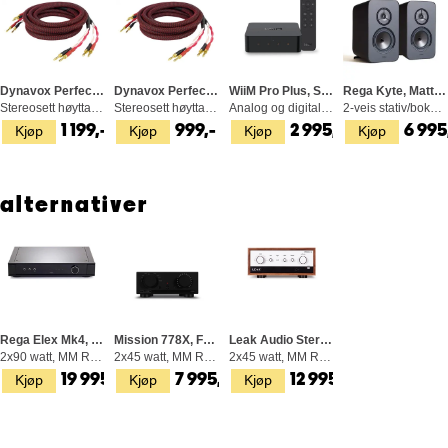
Dynavox Perfect Sound, 2x3 M
Dynavox Perfect Sound, 2x2 M
WiiM Pro Plus, Streamer, Fjernkontroll
Rega Kyte, Matt Svart
Stereosett høyttalerkabel, bananplugger
Stereosett høyttalerkabel, bananplugger
Analog og digital (optisk/coax) utgang
2-veis stativ/bokhylle-høyttaler
Kjøp
Kjøp
Kjøp
Kjøp
1 199,-
999,-
2 995,-
6 995
alternativer
Rega Elex Mk4, Forsterker
Mission 778X, Forsterker, Sort
Leak Audio Stereo 130, Forsterker
2x90 watt, MM RIAA-trinn, D/A-konverter
2x45 watt, MM RIAA-trinn, Bluetooth
2x45 watt, MM RIAA, Bluetooth
Kjøp
Kjøp
Kjøp
19 995,-
7 995,-
12 995,-