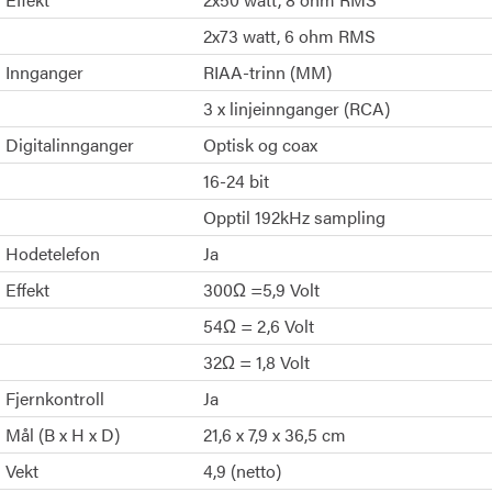
2x73 watt, 6 ohm RMS
Innganger
RIAA-trinn (MM)
3 x linjeinnganger (RCA)
Digitalinnganger
Optisk og coax
16-24 bit
Opptil 192kHz sampling
Hodetelefon
Ja
Effekt
300Ω =5,9 Volt
54Ω = 2,6 Volt
32Ω = 1,8 Volt
Fjernkontroll
Ja
Mål (B x H x D)
21,6 x 7,9 x 36,5 cm
Vekt
4,9 (netto)