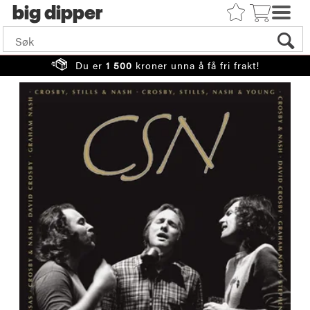
big
Du er
1 500
kroner unna å få fri frakt!