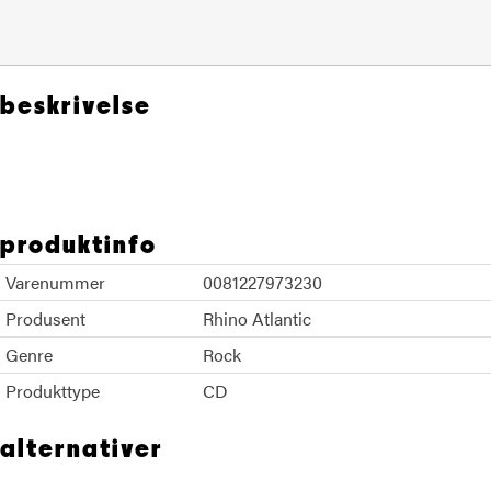
beskrivelse
Crosby Stills Nash
produktinfo
Varenummer
0081227973230
Produsent
Rhino Atlantic
Genre
Rock
Produkttype
CD
alternativer