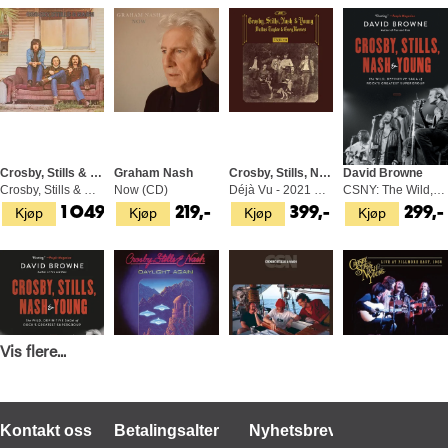
Crosby, Stills & Nash
Graham Nash
Crosby, Stills, Nash & Young
David Browne
Crosby, Stills & Nash - LTD 45rpm (2LP)
Now (CD)
Déjà Vu - 2021 Remaster (LP)
CSNY: The Wild, Definitive Saga… (BOK)
Kjøp
Kjøp
Kjøp
Kjøp
1 049,-
219,-
399,-
299,-
Vis flere...
David Browne
Crosby, Stills & Nash
Crosby, Stills & Nash
Crosby, Stills, Nash & Young
Kontakt oss
Betalingsalternativer
Nyhetsbrev
CSNY: The Wild, Definitive Saga… (BOK)
Daylight Again (LP)
CSN - LTD 45rpm (2LP)
Live At Fillmore East, 1969 (CD)