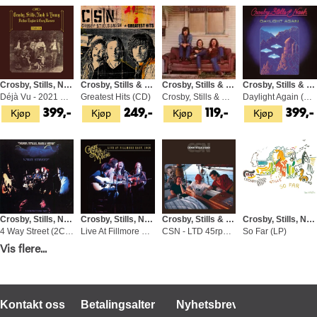
Crosby, Stills, Nash & Young
Crosby, Stills & Nash
Crosby, Stills & Nash
Crosby, Stills & Nash
Déjà Vu - 2021 Remaster (LP)
Greatest Hits (CD)
Crosby, Stills & Nash (CD)
Daylight Again (LP)
Kjøp
Kjøp
Kjøp
Kjøp
399,-
249,-
119,-
399,-
Crosby, Stills, Nash & Young
Crosby, Stills, Nash & Young
Crosby, Stills & Nash
Crosby, Stills, Nash & Young
4 Way Street (2CD)
Live At Fillmore East, 1969 (2LP)
CSN - LTD 45rpm (2LP)
So Far (LP)
Kjøp
Kjøp
Kjøp
Kjøp
Vis flere...
299,-
499,-
1 049,-
349,-
Kontakt oss
Betalingsalternativer
Nyhetsbrev