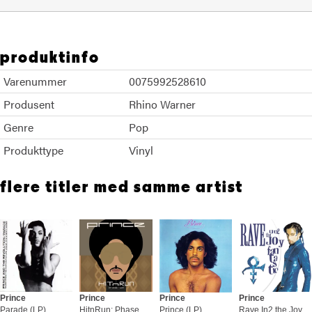
produktinfo
Varenummer
0075992528610
Produsent
Rhino Warner
Genre
Pop
Produkttype
Vinyl
flere titler med samme artist
Prince
Prince
Prince
Prince
Parade (LP)
HitnRun: Phase Two (2LP)
Prince (LP)
Rave In2 the Joy Fantastic - LTD (2LP)