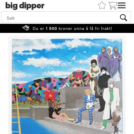
big
Du er
1 500
kroner unna å få fri frakt!