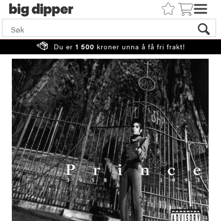
big
Du er
1 500
kroner unna å få fri frakt!