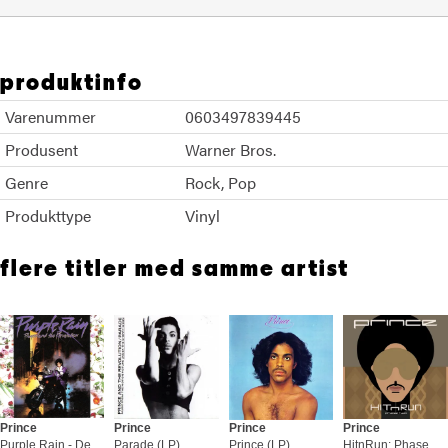
produktinfo
Varenummer
0603497839445
Produsent
Warner Bros.
Genre
Rock
Pop
Produkttype
Vinyl
flere titler med samme artist
Prince
Prince
Prince
Prince
Purple Rain - Deluxe Edition (LP)
Parade (LP)
Prince (LP)
HitnRun: Phase Two (2LP)