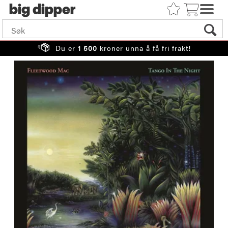
big
Du er
1 500
kroner unna å få fri frakt!