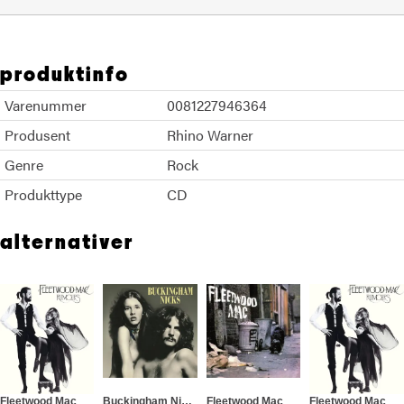
produktinfo
Varenummer
0081227946364
Produsent
Rhino Warner
Genre
Rock
Produkttype
CD
alternativer
Fleetwood Mac
Buckingham Nicks
Fleetwood Mac
Fleetwood Mac