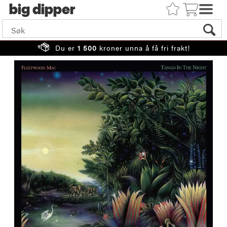
big
Du er
1 500
kroner unna å få fri frakt!