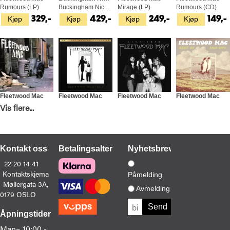
Rumours (LP)
Buckingham Nicks - LTD (LP)
Mirage (LP)
Rumours (CD)
Kjøp
Kjøp
Kjøp
Kjøp
329,-
429,-
249,-
149,-
Fleetwood Mac
Fleetwood Mac
Fleetwood Mac
Fleetwood Mac
Fleetwood Mac (LP)
Fleetwood Mac - LTD 45rpm (2LP)
Fleetwood Mac: Live 1975 (CD)
Best Of 1969-1974 - LTD (2LP)
Vis flere...
Kjøp
Kjøp
Kjøp
Kjøp
299,-
2 299,-
239,-
669,-
Kontakt oss
Betalingsalternativer
Nyhetsbrev
22 20 14 41
Kontaktskjema
Påmelding
Møllergata 3A,
Avmelding
0179 OSLO
Åpningstider
Fleetwood Mac
Mick Fleetwood
Mark Blake
Fleetwood Mac
Man–
10:00 -