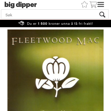
big
Du er
1 500
kroner unna å få fri frakt!