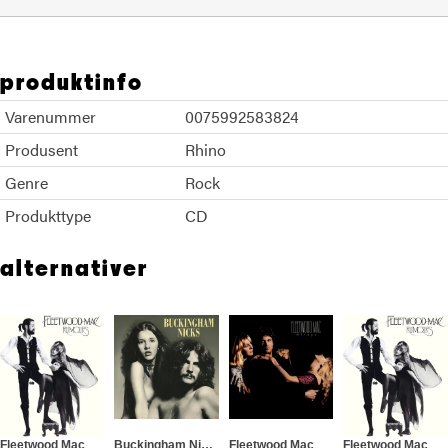
produktinfo
Varenummer
0075992583824
Produsent
Rhino
Genre
Rock
Produkttype
CD
alternativer
Fleetwood Mac
Buckingham Nicks
Fleetwood Mac
Fleetwood Mac