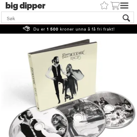
big
Du er
1 500
kroner unna å få fri frakt!