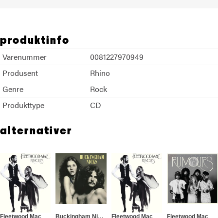
produktinfo
Varenummer
0081227970949
Produsent
Rhino
Genre
Rock
Produkttype
CD
alternativer
Fleetwood Mac
Buckingham Nicks
Fleetwood Mac
Fleetwood Mac