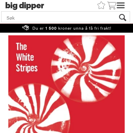
big
Du er
1 500
kroner unna å få fri frakt!