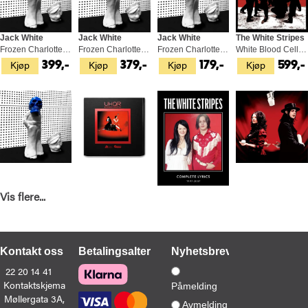
Jack White
Jack White
Jack White
The White Stripes
Frozen Charlotte - LTD (LP)
Frozen Charlotte (LP)
Frozen Charlotte (CD)
White Blood Cells (LP)
Kjøp
Kjøp
Kjøp
Kjøp
399,-
379,-
179,-
599,-
Vis flere...
Jack White
The White Stripes
Jack White
The White Stripes
Frozen Charlotte (MC)
Elephant - UHQR (2LP)
The White Stripes: Complete Lyrics…(BOK)
Get Behind Me Satan: 20th… - LTD (2LP)
Kjøp
Kjøp
Kjøp
Kjøp
179,-
2 899,-
649,-
779,-
Kontakt oss
Betalingsalternativer
Nyhetsbrev
22 20 14 41
Kontaktskjema
Påmelding
Møllergata 3A,
Avmelding