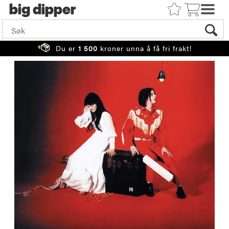
big
Du er
1 500
kroner unna å få fri frakt!