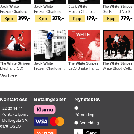
Jack White
Jack White
Jack White
The White Stripes
Frozen Charlotte - LTD (LP)
Frozen Charlotte (LP)
Frozen Charlotte (CD)
Get Behind Me Satan: 20th… - LTD (2LP)
Kjøp
Kjøp
Kjøp
Kjøp
399,-
379,-
179,-
779,-
The White Stripes
Jack White
The White Stripes
The White Stripes
Elephant (CD)
Frozen Charlotte (MC)
Let'S Shake Hands (7")
White Blood Cells (CD)
Kjøp
Kjøp
Kjøp
Kjøp
Vis flere...
169,-
179,-
219,-
169,-
Kontakt oss
Betalingsalternativer
Nyhetsbrev
22 20 14 41
Kontaktskjema
Påmelding
Møllergata 3A,
The White Stripes
The White Stripes
Jack White
The White Stripes
Avmelding
0179 OSLO
De Stijl (LP)
The White Stripes (LP)
Blunderbuss (LP)
The Complete John Peel Sessions (2LP)
Kjøp
Kjøp
Kjøp
Kjøp
499,-
599,-
429,-
549,-