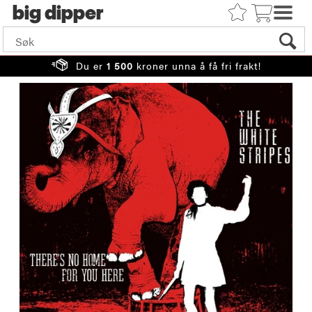
big
Du er
1 500
kroner unna å få fri frakt!