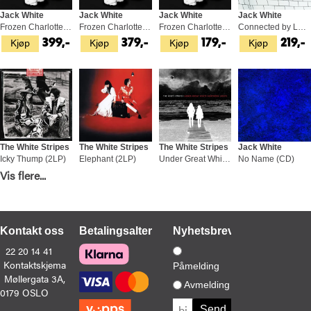
Jack White
Jack White
Jack White
Jack White
Frozen Charlotte - LTD (LP)
Frozen Charlotte (LP)
Frozen Charlotte (CD)
Connected by Love (7")
Kjøp
Kjøp
Kjøp
Kjøp
399,-
379,-
179,-
219,-
The White Stripes
The White Stripes
The White Stripes
Jack White
Icky Thump (2LP)
Elephant (2LP)
Under Great White Northern Lights (2LP)
No Name (CD)
Kjøp
Kjøp
Kjøp
Kjøp
Vis flere...
649,-
679,-
329,-
329,-
Kontakt oss
Betalingsalternativer
Nyhetsbrev
22 20 14 41
Kontaktskjema
Påmelding
Møllergata 3A,
The White Stripes
The White Stripes
Jack White
The White Stripes
Avmelding
0179 OSLO
White Blood Cells (LP)
The Complete John Peel Sessions (2LP)
No Name (LP)
De Stijl (LP)
Kjøp
Kjøp
Kjøp
Kjøp
599,-
549,-
479,-
499,-