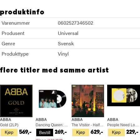
produktinfo
Varenummer
0602527346502
Produsent
Universal
Genre
Svensk
Produkttype
Vinyl
flere titler med samme artist
ABBA
ABBA
ABBA
ABBA
Gold (2LP)
Dancing Queen: 50th Anniversary (10")
The Visitor - Half Speed Master (2LP)
People Need Love/Merry-Go… - LTD (7")
Kjøp
Kjøp
Kjøp
Bestill
569,-
269,-
629,-
229,-