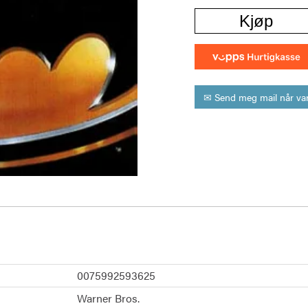
Kjøp
✉ Send meg mail når var
0075992593625
Warner Bros.