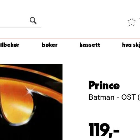
Du er
1 500
kroner unna å få fri frakt!
tilbehør
bøker
kassett
hva sk
Prince
Batman - OST 
119,-