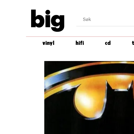
big
vinyl
hifi
cd