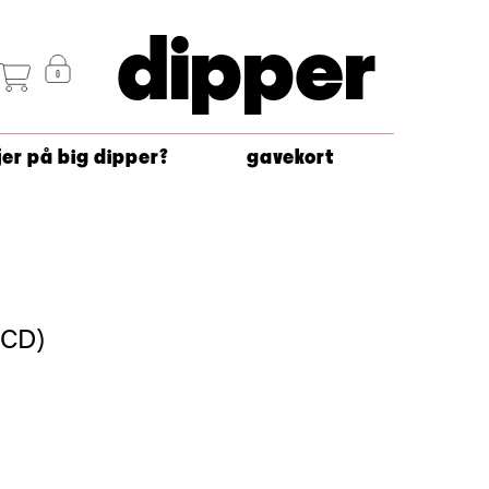
dipper
jer på big dipper?
gavekort
(CD)