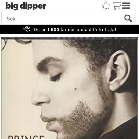
big
Du er
1 500
kroner unna å få fri frakt!