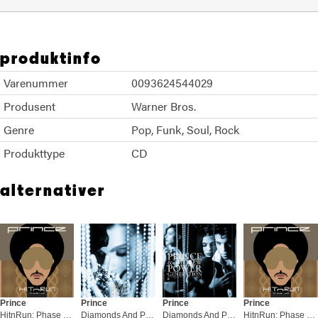
produktinfo
Varenummer
0093624544029
Produsent
Warner Bros.
Genre
Pop
Funk
Soul
Rock
Produkttype
CD
alternativer
Prince
Prince
Prince
Prince
HitnRun: Phase Two (2LP)
Diamonds And Pearls - SDLX (7CD+BD)
Diamonds And Pearls (2LP)
HitnRun: Phase Two (CD)