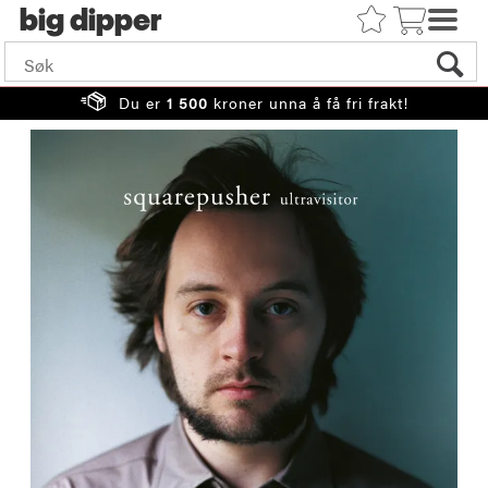
big
Du er
1 500
kroner unna å få fri frakt!