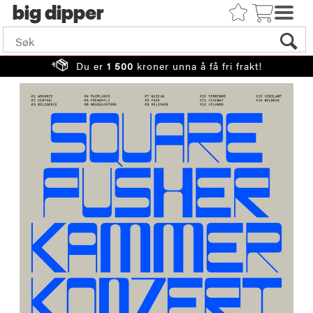
big
Du er
1 500
kroner unna å få fri frakt!