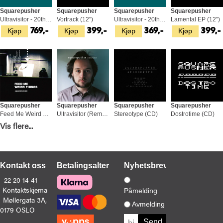
Squarepusher
Squarepusher
Squarepusher
Squarepusher
Ultravisitor - 20th Anniversary… (3LP)
Vortrack (12")
Ultravisitor - 20th Anniversary… (2CD)
Lamental EP (12")
Kjøp
Kjøp
Kjøp
Kjøp
769,-
399,-
369,-
399,-
Squarepusher
Squarepusher
Squarepusher
Squarepusher
Feed Me Weird Things - 25th… (2LP)
Ultravisitor (Remastered) (2LP)
Stereotype (CD)
Dostrotime (CD)
Kjøp
Kjøp
Kjøp
Kjøp
Vis flere...
579,-
549,-
279,-
229,-
Kontakt oss
Betalingsalternativer
Nyhetsbrev
22 20 14 41
Kontaktskjema
Påmelding
Møllergata 3A,
Squarepusher
Squarepusher
Squarepusher
Squarepusher
Avmelding
0179 OSLO
Feed Me Weird Things (Remastered) (CD)
Damogen Furies (CD)
Be Up A Hello (CD)
Stereotype - LTD (2LP)
Kjøp
Kjøp
Kjøp
Kjøp
229,-
229,-
229,-
569,-