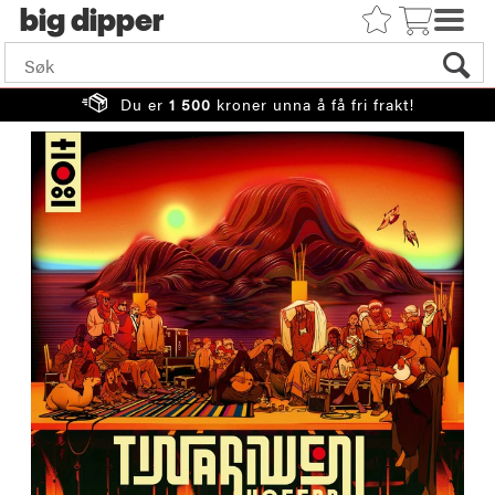
big
Du er
1 500
kroner unna å få fri frakt!