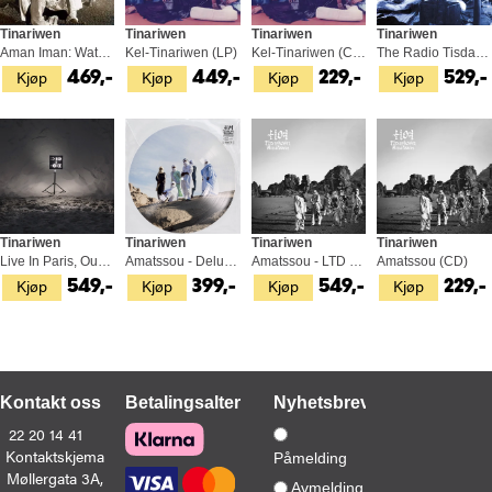
Tinariwen
Tinariwen
Tinariwen
Tinariwen
Aman Iman: Water Is Life (2LP)
Kel-Tinariwen (LP)
Kel-Tinariwen (CD)
The Radio Tisdas Sessions - LTD (2LP)
Kjøp
Kjøp
Kjøp
Kjøp
469,-
449,-
229,-
529,-
Tinariwen
Tinariwen
Tinariwen
Tinariwen
Live In Paris, Oukis N'Asuf (2LP)
Amatssou - Deluxe Bonus Tracks (12")
Amatssou - LTD (LP)
Amatssou (CD)
Kjøp
Kjøp
Kjøp
Kjøp
549,-
399,-
549,-
229,-
Kontakt oss
Betalingsalternativer
Nyhetsbrev
22 20 14 41
Kontaktskjema
Påmelding
Møllergata 3A,
Avmelding