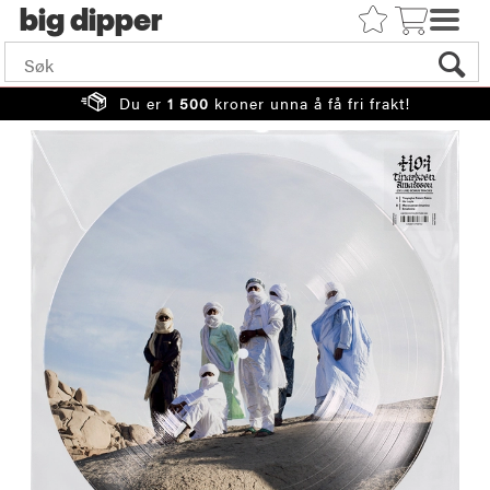
big
Du er
1 500
kroner unna å få fri frakt!