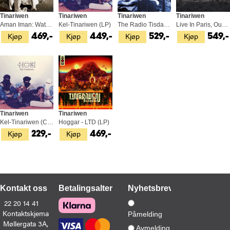
Tinariwen
Tinariwen
Tinariwen
Tinariwen
Aman Iman: Water Is Life (2LP)
Kel-Tinariwen (LP)
The Radio Tisdas Sessions - LTD (2LP)
Live In Paris, Oukis N'Asuf (2LP)
Kjøp
Kjøp
Kjøp
Kjøp
469,-
449,-
529,-
549,-
Tinariwen
Tinariwen
Kel-Tinariwen (CD)
Hoggar - LTD (LP)
Kjøp
Kjøp
229,-
469,-
Kontakt oss
Betalingsalternativer
Nyhetsbrev
22 20 14 41
Kontaktskjema
Påmelding
Møllergata 3A,
Avmelding