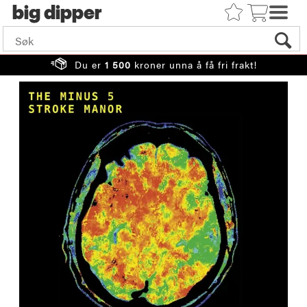
big
Du er
1 500
kroner unna å få fri frakt!