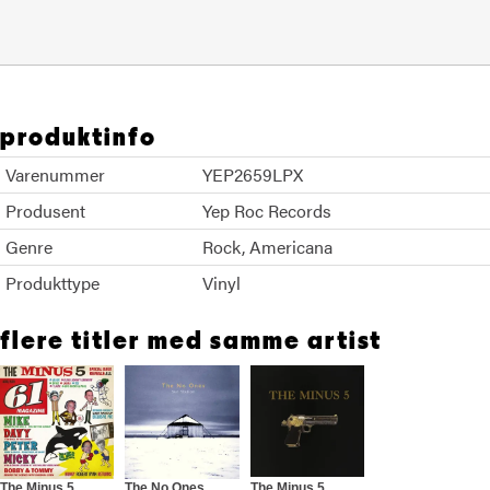
produktinfo
Varenummer
YEP2659LPX
Produsent
Yep Roc Records
Genre
Rock
Americana
Produkttype
Vinyl
flere titler med samme artist
The Minus 5
The No Ones
The Minus 5