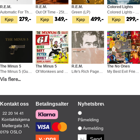
R.E.M.
R.E.M.
R.E.M.
Colored Lights
Automatic For The People (LP)
Out Of Time - 25th Anniversary Ed. (LP)
Green (LP)
Colored Lights - LTD (LP)
Kjøp
Kjøp
Kjøp
Kjøp
279,-
349,-
499,-
299,-
The Minus 5
The Minus 5
R.E.M.
The No Ones
The Minus 5 (Gun Album) (LP)
Of Monkees and Men (LP)
Life's Rich Pageant (LP)
My Best Evil Friend (CD)
Kjøp
Kjøp
Kjøp
Kjøp
Vis flere...
329,-
329,-
399,-
199,-
Kontakt oss
Betalingsalternativer
Nyhetsbrev
22 20 14 41
Kontaktskjema
Påmelding
Møllergata 3A,
Colored Lights
The No Ones
R.E.M.
R.E.M.
Avmelding
0179 OSLO
Colored Lights (LP)
The Great Lost No Ones Album (LP+ 7")
R.E.M. At The BBC (2LP)
Eponymous (LP)
Kjøp
Kjøp
Kjøp
Kjøp
299,-
349,-
429,-
329,-