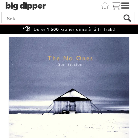
big
Du er
1 500
kroner unna å få fri frakt!