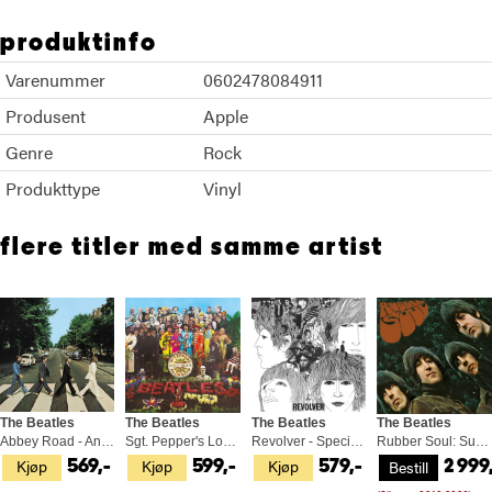
produktinfo
Varenummer
0602478084911
Produsent
Apple
Genre
Rock
Produkttype
Vinyl
flere titler med samme artist
The Beatles
The Beatles
The Beatles
The Beatles
Abbey Road - Anniversary Edition (LP)
Sgt. Pepper's Lonely Hearts Club… (LP)
Revolver - Special Edition (LP)
Rubber Soul: Super Deluxe (5LP)
Kjøp
Kjøp
Kjøp
Bestill
569,-
599,-
579,-
2 999