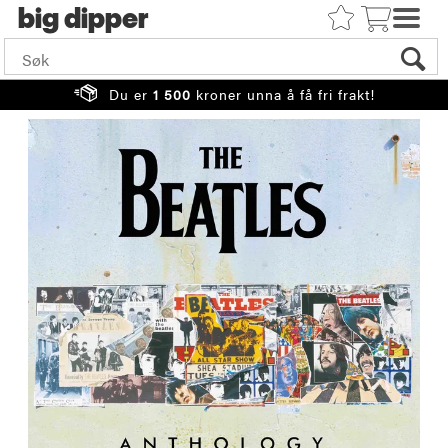
big
Du er
1 500
kroner unna å få fri frakt!