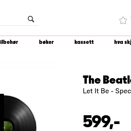
Du er
1 500
kroner unna å få fri frakt!
tilbehør
bøker
kassett
hva sk
The Beatl
Let It Be - Spec
599,-