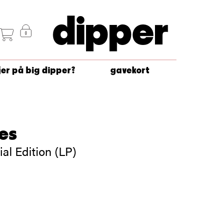
dipper
jer på big dipper?
gavekort
es
ial Edition (LP)