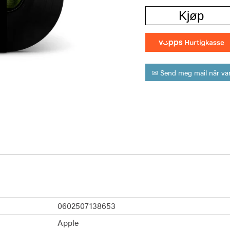
Kjøp
✉ Send meg mail når var
0602507138653
Apple