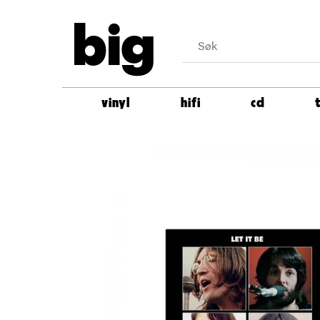
big
vinyl
hifi
cd