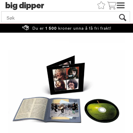
big
Du er
1 500
kroner unna å få fri frakt!