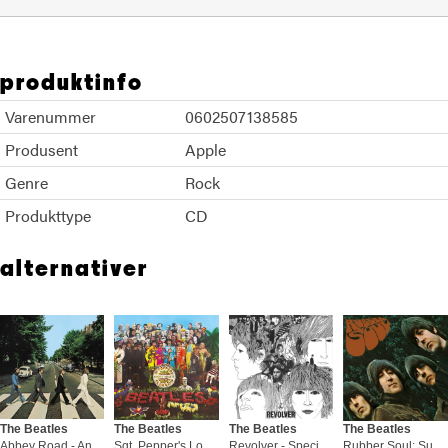
produktinfo
Varenummer
0602507138585
Produsent
Apple
Genre
Rock
Produkttype
CD
alternativer
The Beatles
The Beatles
The Beatles
The Beatles
Abbey Road - Anniversary Edition (LP)
Sgt. Pepper's Lonely Hearts Club… (LP)
Revolver - Special Edition (LP)
Rubber Soul: Super Deluxe (5LP)