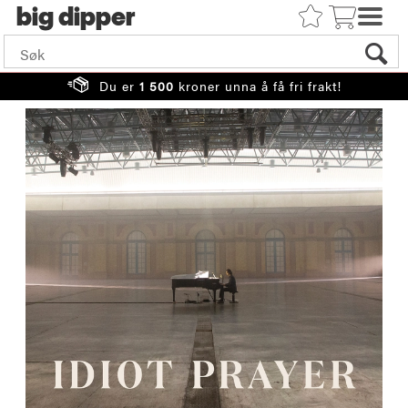
big
Du er
1 500
kroner unna å få fri frakt!