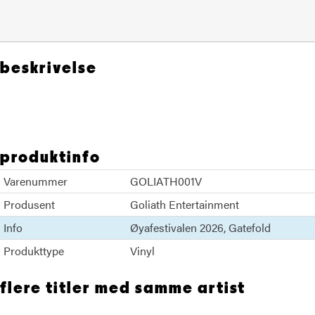
beskrivelse
Nick Cave Warren Ellis
produktinfo
Varenummer
GOLIATH001V
Produsent
Goliath Entertainment
Info
Øyafestivalen 2026
Gatefold
Produkttype
Vinyl
flere titler med samme artist