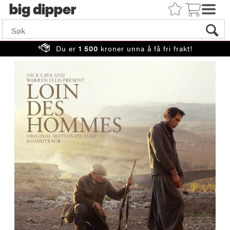
big
Du er
1 500
kroner unna å få fri frakt!