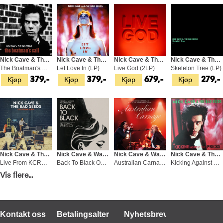
Nick Cave & The Bad Seeds
Nick Cave & The Bad Seeds
Nick Cave & The Bad Seeds
Nick Cave & The Bad Seeds
The Boatman's Call (LP)
Let Love In (LP)
Live God (2LP)
Skeleton Tree (LP)
Kjøp
Kjøp
Kjøp
Kjøp
379,-
379,-
679,-
279,-
Nick Cave & The Bad Seeds
Nick Cave & Warren Ellis
Nick Cave & Warren Ellis
Nick Cave & The Bad Seeds
Live From KCRW (2LP)
Back To Black OST (LP)
Australian Carnage - Live At The… (LP)
Kicking Against The Pricks (US) (LP)
Vis flere...
Kjøp
Kjøp
Kjøp
Kjøp
279,-
449,-
329,-
399,-
Kontakt oss
Betalingsalternativer
Nyhetsbrev