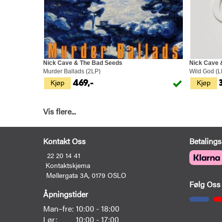
Nick Cave & The Bad Seeds
Nick Cave 
Murder Ballads (2LP)
Wild God (L
Kjøp
Kjøp
469,-
Vis flere...
Kontakt Oss
Betalings
22 20 14 41
Kontaktskjema
Møllergata 3A, 0179 OSLO
Følg Oss
Åpningstider
Man–fre:
10:00 - 18:00
Lør:
10:00 - 17:00