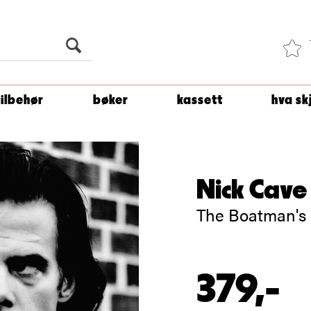
Du er
1 500
kroner unna å få fri frakt!
tilbehør
bøker
kassett
hva sk
Nick Cave
The Boatman's 
379,-