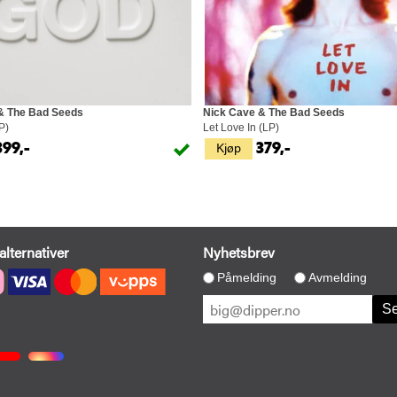
& The Bad Seeds
Nick Cave & The Bad Seeds
P)
Let Love In (LP)
Kjøp
399,-
379,-
alternativer
Nyhetsbrev
Påmelding
Avmelding