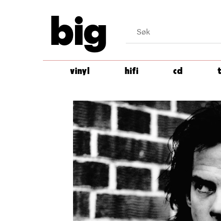
big
vinyl
hifi
cd