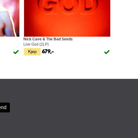
Nick Cave & The Bad Seeds
Live God (2LP)
Kjøp
679,-