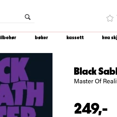
Du er
1 500
kroner unna å få fri frakt!
tilbehør
bøker
kassett
hva sk
Black Sa
Master Of Reali
249,-