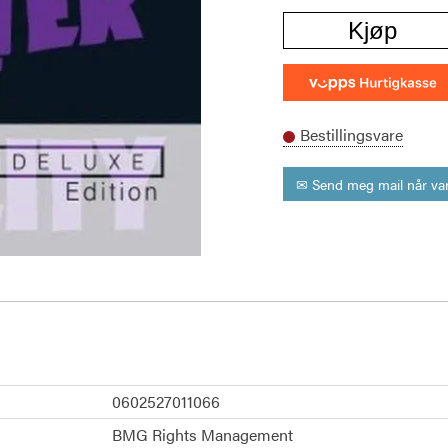
Kjøp
Bestillingsvare
✉ Send meg mail når var
0602527011066
BMG Rights Management