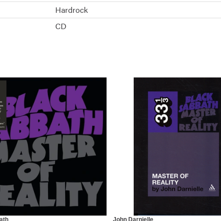
Hardrock
CD
ath
John Darnielle