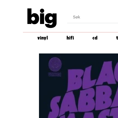
big
vinyl
hifi
cd