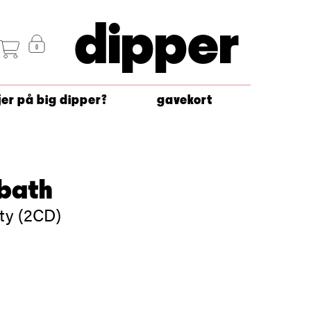
dipper
jer på big dipper?
gavekort
bbath
ty (2CD)