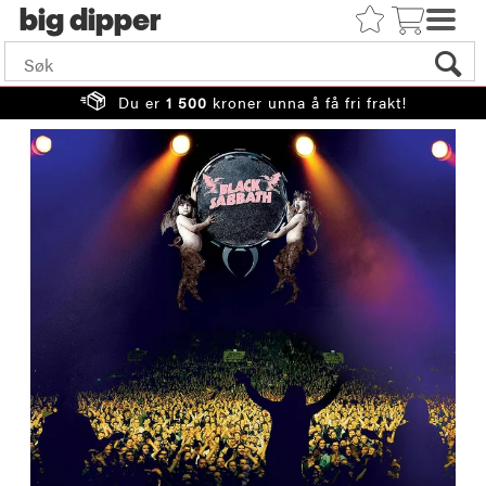
big
Du er
1 500
kroner unna å få fri frakt!