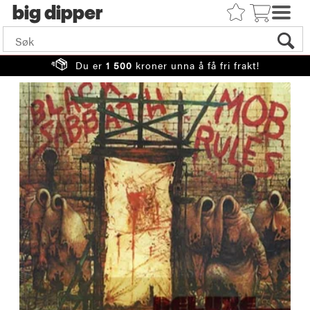
big
Du er
1 500
kroner unna å få fri frakt!