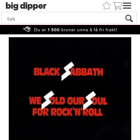
big
Du er
1 500
kroner unna å få fri frakt!