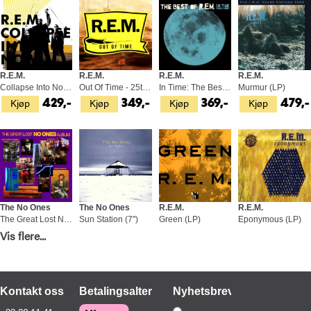
R.E.M.
R.E.M.
R.E.M.
R.E.M.
Collapse Into Now (LP)
Out Of Time - 25th Anniversary Ed. (LP)
In Time: The Best of 1988-2003 (2LP)
Murmur (LP)
Kjøp
Kjøp
Kjøp
Kjøp
429,-
349,-
369,-
479,-
The No Ones
The No Ones
R.E.M.
R.E.M.
The Great Lost No Ones Album (LP+ 7")
Sun Station (7'')
Green (LP)
Eponymous (LP)
Kjøp
Kjøp
Kjøp
Kjøp
Vis flere...
349,-
99,-
499,-
329,-
Kontakt oss
Betalingsalternativer
Nyhetsbrev