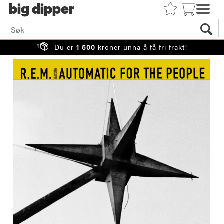
big
Du er
1 500
kroner unna å få fri frakt!