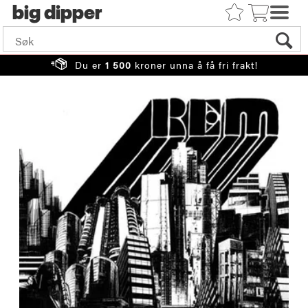
big
Du er
1 500
kroner unna å få fri frakt!