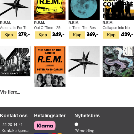
R.E.M.
R.E.M.
R.E.M.
R.E.M.
Automatic For The People (LP)
Out Of Time - 25th Anniversary Ed. (LP)
In Time: The Best of 1988-2003 (2LP)
Collapse Into Now (LP)
Kjøp
Kjøp
Kjøp
Kjøp
279,-
349,-
369,-
429,-
Vis flere...
R.E.M.
Peter Ames Carlin
R.E.M.
R.E.M.
Accelerate (LP)
The Name Of This Band Is R.E.M. (BOK)
Automatic For The People - 25th (2CD)
Reckoning (LP)
Kjøp
Kjøp
Kjøp
Kjøp
399,-
299,-
329,-
599,-
Kontakt oss
Betalingsalternativer
Nyhetsbrev
22 20 14 41
Kontaktskjema
Påmelding