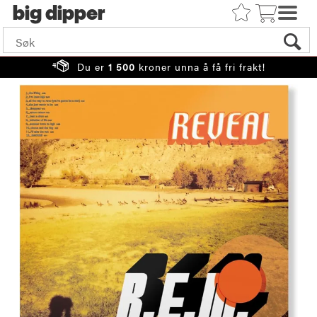
big
Du er
1 500
kroner unna å få fri frakt!