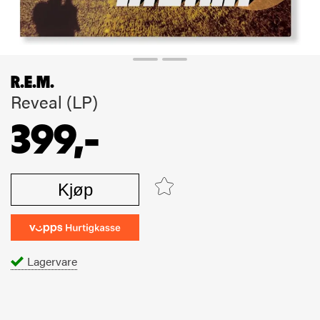
R.E.M.
Reveal (LP)
399,-
Kjøp
Lagervare