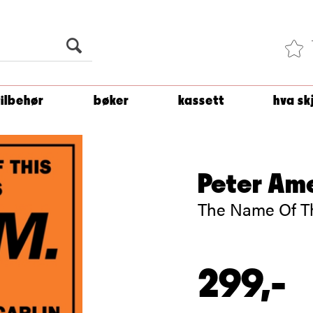
Du er
1 500
kroner unna å få fri frakt!
tilbehør
bøker
kassett
hva sk
Peter Ame
The Name Of Th
299,-