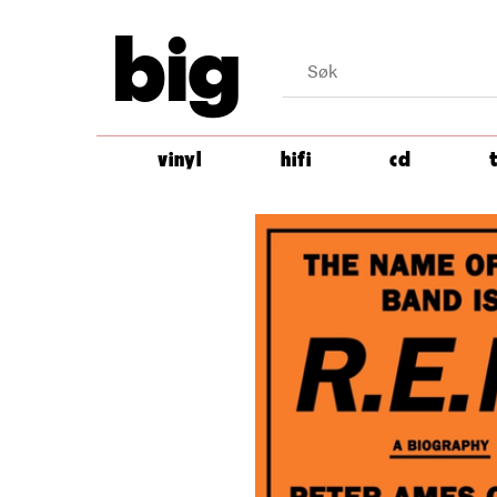
big
vinyl
hifi
cd