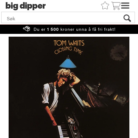
big
Du er
1 500
kroner unna å få fri frakt!