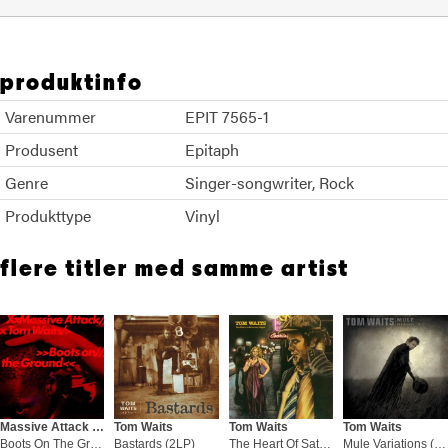
produktinfo
Varenummer
EPIT 7565-1
Produsent
Epitaph
Genre
Singer-songwriter
Rock
Produkttype
Vinyl
flere titler med samme artist
Massive Attack & Tom Waits
Tom Waits
Tom Waits
Tom Waits
Boots On The Ground (12")
Bastards (2LP)
The Heart Of Saturday Night (LP)
Mule Variations (2LP)