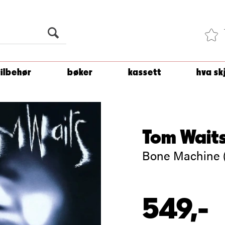
Du er
1 500
kroner unna å få fri frakt!
tilbehør
bøker
kassett
hva sk
Tom Wait
Bone Machine 
549,-