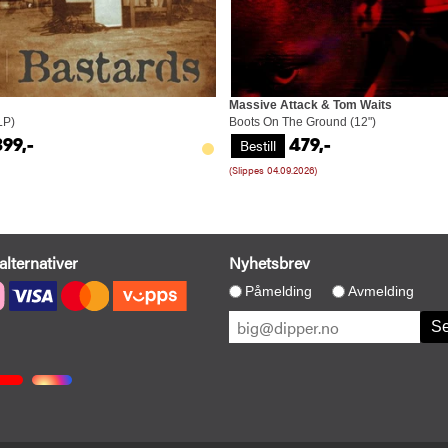
Massive Attack & Tom Waits
LP)
Boots On The Ground (12")
Bestill
399,-
479,-
(Slippes 04.09.2026)
alternativer
Nyhetsbrev
Påmelding
Avmelding