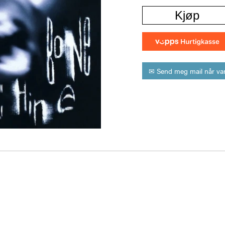
Kjøp
✉ Send meg mail når var