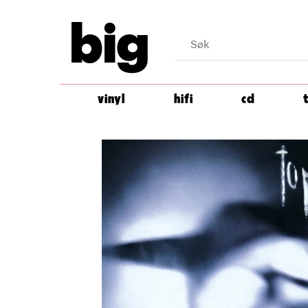
big
vinyl
hifi
cd