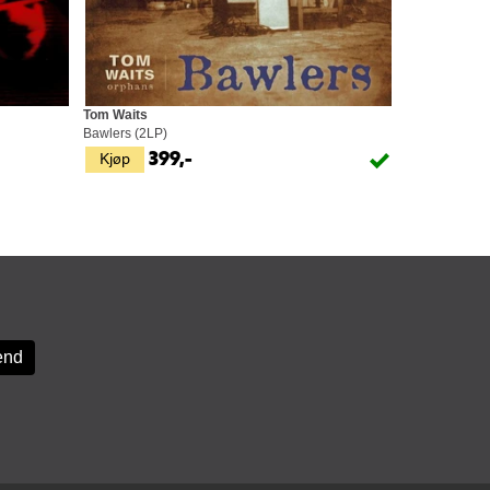
Tom Waits
Bawlers (2LP)
Kjøp
399,-