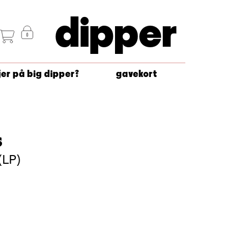
dipper
jer på big dipper?
gavekort
s
(LP)