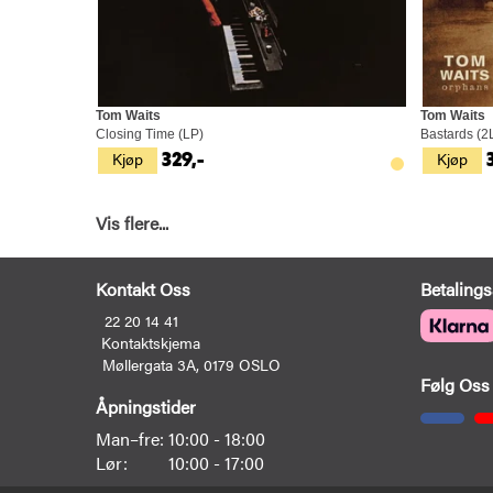
Tom Waits
Tom Waits
Closing Time (LP)
Bastards (2
Kjøp
Kjøp
329,-
Vis flere...
Kontakt Oss
Betalings
22 20 14 41
Kontaktskjema
Møllergata 3A, 0179 OSLO
Følg Oss
Åpningstider
Man–fre:
10:00 - 18:00
Lør:
10:00 - 17:00