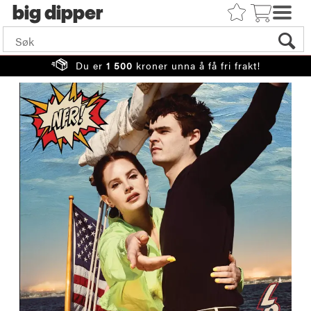
big
Du er
1 500
kroner unna å få fri frakt!