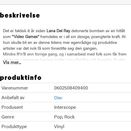
beskrivelse
Det er faktisk 8 år siden
Lana Del Ray
detonerte bomben av en hitlåt
som
"Video Games"
fremdeles er i all sin døsige, poengterte kraft. At
hun skulle bli en av denne tidens mer egenrådige og produktive
artister var det nok få som forestilte seg den gangen.
Mindre R’n’B enn forrige gang, og i samarbeid med folk som får frem
det beste i stemmen hennes maler Lana Del Ray sitt Amerika. Et eller
Vis mer...
annet sted mellom
Carole King
,
Sade
og
Frank Ocean
(i både
tematikk og feel) lander denne plata, og i likhet med den fantastiske
produktinfo
tittelen peker den både bakover i tid og dit vi er akkurat nå. Om du
ikke i farten vet hvem
Norman Rockwell
er, kan du jo raskt sjekke det,
Varenummer
0602508409400
og du skjønner tegningen. Like stilsikkert som alltid og innpakket i et
av årets kuleste cover. Lekkert, lekkert.
Anbefalt av
Olav
Produsent
Interscope
Genre
Pop
Rock
Produkttype
Vinyl