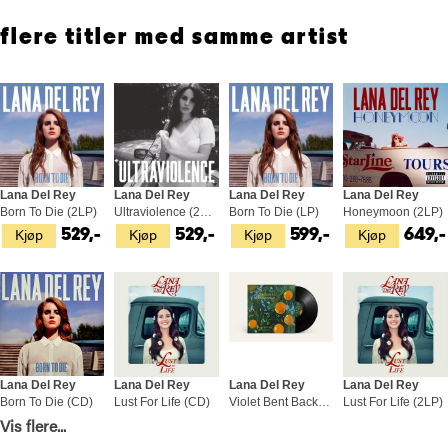
flere titler med samme artist
Lana Del Rey
Lana Del Rey
Lana Del Rey
Lana Del Rey
Born To Die (2LP)
Ultraviolence (2LP)
Born To Die (LP)
Honeymoon (2LP)
Kjøp
Kjøp
Kjøp
Kjøp
529,-
529,-
599,-
649,-
Lana Del Rey
Lana Del Rey
Lana Del Rey
Lana Del Rey
Born To Die (CD)
Lust For Life (CD)
Violet Bent Backwards Over The… (LP)
Lust For Life (2LP)
Kjøp
Kjøp
Kjøp
Kjøp
Vis flere...
149,-
149,-
399,-
579,-