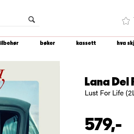
Du er
1 500
kroner unna å få fri frakt!
tilbehør
bøker
kassett
hva sk
Lana Del 
Lust For Life (2
579,-