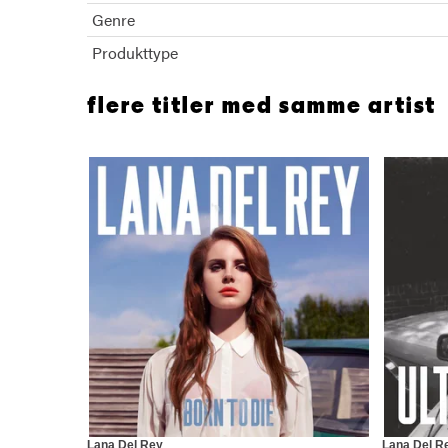
Genre
Produkttype
flere titler med samme artist
Lana Del Rey
Lana Del R