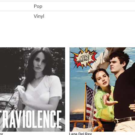
Pop
Vinyl
ey
Lana Del Rey