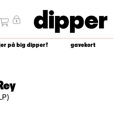
dipper
jer på big dipper?
gavekort
Rey
LP)