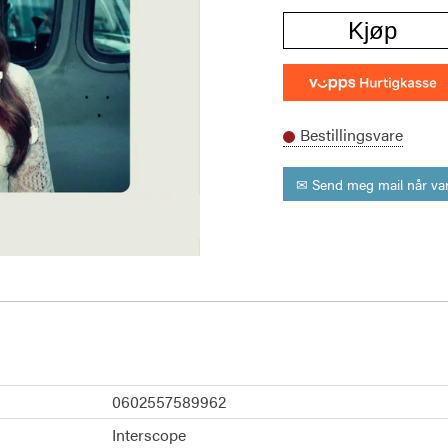
Kjøp
Bestillingsvare
✉ Send meg mail når var
0602557589962
Interscope