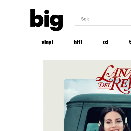
big
vinyl
hifi
cd