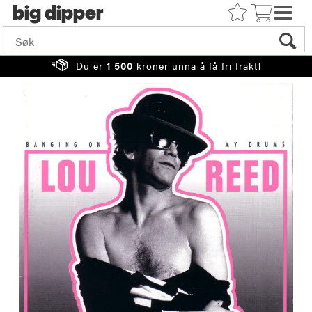
big
Du er
1 500
kroner unna å få fri frakt!