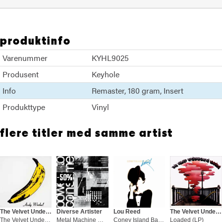
produktinfo
Varenummer
KYHL9025
Produsent
Keyhole
Info
Remaster
180 gram
Insert
Produkttype
Vinyl
flere titler med samme artist
50%
The Velvet Underground
Diverse Artister
Lou Reed
The Velvet Underground
The Velvet Underground & Nico…45th (LP)
Metal Machine Music: Power… - RSD (2LP)
Coney Island Baby (LP)
Loaded (LP)