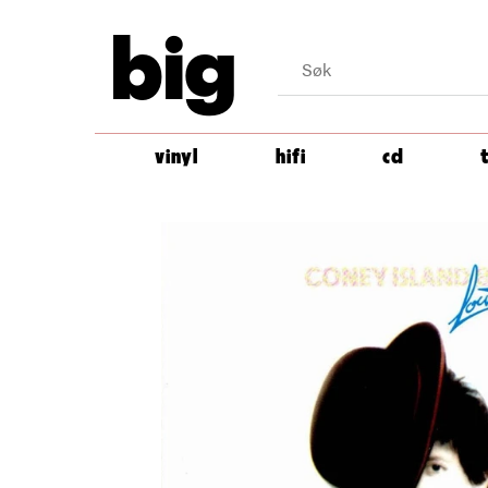
big
vinyl
hifi
cd