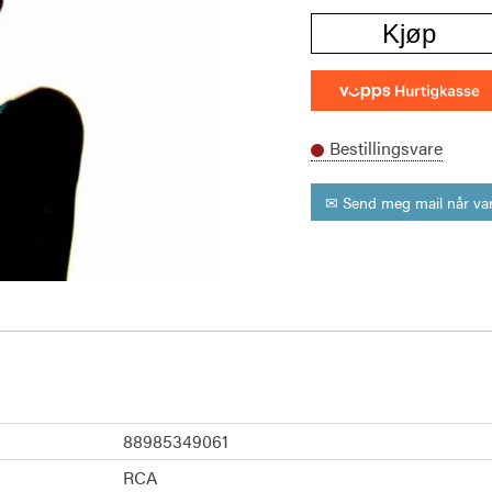
Kjøp
Bestillingsvare
✉ Send meg mail når var
88985349061
RCA